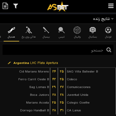
نتایج زنده
فوتبال
بسکتبال
والیبال
تنیس
بیسبال
هاکی روی یخ
هندبال
ف
Argentina
LHC Plata Apertura
Cid Mariano Moreno
۲۴
۲۵
SAG Villa Ballester B
Ferro Carril Oeste B
۴۲
۲۵
Cideco
Sag Lomas B
۲۹
۲۷
Comunicaciones
Boca Juniors
۲۸
۲۸
Juventud Unida
Mariano Acosta
۲۵
۲۵
Colegio Goethe
Dorrego Handball B
۲۸
۳۱
CA Lanus