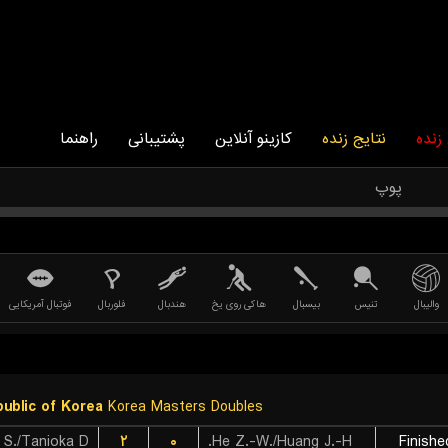
زنده
نتایج زنده
کازینو آنلاین
پشتیبانی
راهنما
پوپ
والیبال
تنیس
بیسبال
هاکی روی یخ
هندبال
فلوربال
فوتبال آمریکایی
ublic of Korea
Korea Masters Doubles
S./Tanioka D.
۲
۰
He Z.-W./Huang J.-H.
Finishe