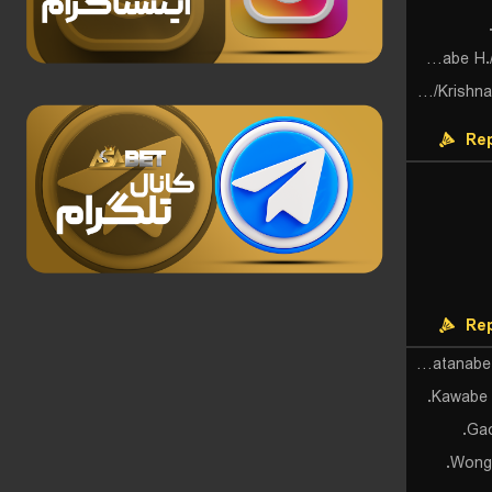
Kawabe H./Matsukawa K.
Garaga P./Krishnamurthy Roy P.
Rep
Rep
Watanabe Y./Taguchi M.
Kawabe H
Gao
Wong 