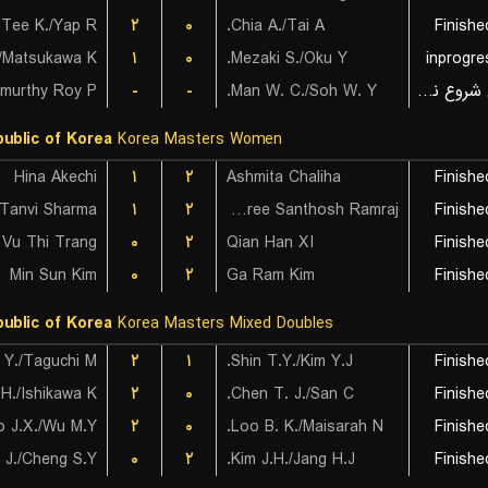
Tee K./Yap R.
۲
۰
Chia A./Tai A.
Finishe
۱
۰
Mezaki S./Oku Y.
inprogre
-
-
Man W. C./Soh W. Y.
بازی شروع نشده است
ublic of Korea
Korea Masters Women
Hina Akechi
۱
۲
Ashmita Chaliha
Finishe
Tanvi Sharma
۱
۲
Rakshitha Sree Santhosh Ramraj
Finishe
Vu Thi Trang
۰
۲
Qian Han XI
Finishe
Min Sun Kim
۰
۲
Ga Ram Kim
Finishe
ublic of Korea
Korea Masters Mixed Doubles
۲
۱
Shin T.Y./Kim Y.J.
Finishe
./Ishikawa K.
۲
۰
Chen T. J./San C.
Finishe
 J.X./Wu M.Y.
۲
۰
Loo B. K./Maisarah N.
Finishe
J./Cheng S.Y.
۰
۲
Kim J.H./Jang H.J.
Finishe