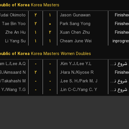
ublic of Korea
Korea Masters
Yudai Okimoto
۲
۱
Jason Gunawan
Finishe
Tae Bin Yoo
۲
۰
Park Sang Yong
Finishe
Zhe An Hu
۱
۲
Xuan Chen Zhu
Finishe
Li Yang Su
۱
۱
Cheam June Wei
inprogre
ublic of Korea
Korea Masters Women Doubles
am L./Lee A.Q.
-
-
Kim Y.J./Lee Y.L.
بازی شروع نشده است
۲
۱
Hara N./Kiyose R.
Finishe
-
-
Lee S. H./Park M. J.
بازی شروع نشده است
 Y./Wang T.G.
-
-
Lin C-C./Yang C. Y.
بازی شروع نشده است