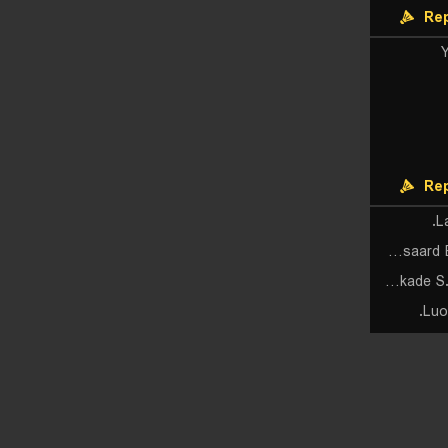
Rep
Rep
L
Aimsaard B./Aimsaard N.
Nakade S./Takahashi M.
Luo